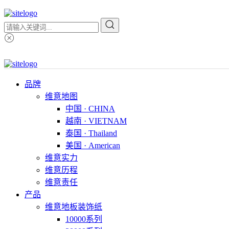
品牌
维意地图
中国 · CHINA
越南 · VIETNAM
泰国 · Thailand
美国 · American
维意实力
维意历程
维意责任
产品
维意地板装饰纸
10000系列