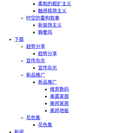
柔和的粗犷主义
触感极简主义
时空的重构叙事
新装饰主义
静奢风
下载
趋势分享
趋势分享
宣传杂志
宣传杂志
新品推广
新品推广
维意数码
美嘉家居
美邦家居
美邦地板
花色集
花色集
新闻