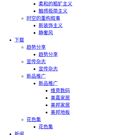
柔和的粗犷主义
触感极简主义
时空的重构叙事
新装饰主义
静奢风
下载
趋势分享
趋势分享
宣传杂志
宣传杂志
新品推广
新品推广
维意数码
美嘉家居
美邦家居
美邦地板
花色集
花色集
新闻