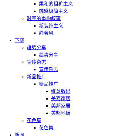
柔和的粗犷主义
触感极简主义
时空的重构叙事
新装饰主义
静奢风
下载
趋势分享
趋势分享
宣传杂志
宣传杂志
新品推广
新品推广
维意数码
美嘉家居
美邦家居
美邦地板
花色集
花色集
新闻