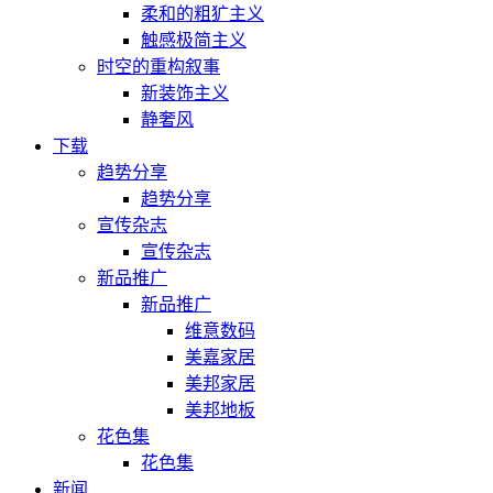
柔和的粗犷主义
触感极简主义
时空的重构叙事
新装饰主义
静奢风
下载
趋势分享
趋势分享
宣传杂志
宣传杂志
新品推广
新品推广
维意数码
美嘉家居
美邦家居
美邦地板
花色集
花色集
新闻