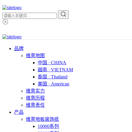
品牌
维意地图
中国 · CHINA
越南 · VIETNAM
泰国 · Thailand
美国 · American
维意实力
维意历程
维意责任
产品
维意地板装饰纸
10000系列