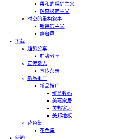
柔和的粗犷主义
触感极简主义
时空的重构叙事
新装饰主义
静奢风
下载
趋势分享
趋势分享
宣传杂志
宣传杂志
新品推广
新品推广
维意数码
美嘉家居
美邦家居
美邦地板
花色集
花色集
新闻