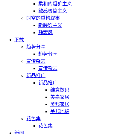
柔和的粗犷主义
触感极简主义
时空的重构叙事
新装饰主义
静奢风
下载
趋势分享
趋势分享
宣传杂志
宣传杂志
新品推广
新品推广
维意数码
美嘉家居
美邦家居
美邦地板
花色集
花色集
新闻