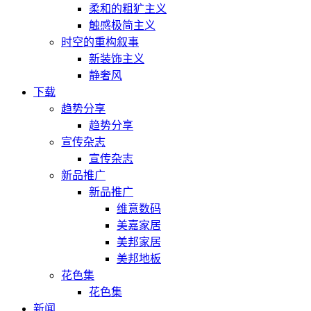
柔和的粗犷主义
触感极简主义
时空的重构叙事
新装饰主义
静奢风
下载
趋势分享
趋势分享
宣传杂志
宣传杂志
新品推广
新品推广
维意数码
美嘉家居
美邦家居
美邦地板
花色集
花色集
新闻