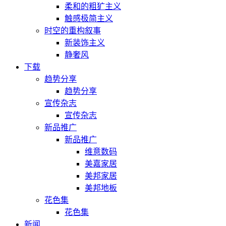
柔和的粗犷主义
触感极简主义
时空的重构叙事
新装饰主义
静奢风
下载
趋势分享
趋势分享
宣传杂志
宣传杂志
新品推广
新品推广
维意数码
美嘉家居
美邦家居
美邦地板
花色集
花色集
新闻