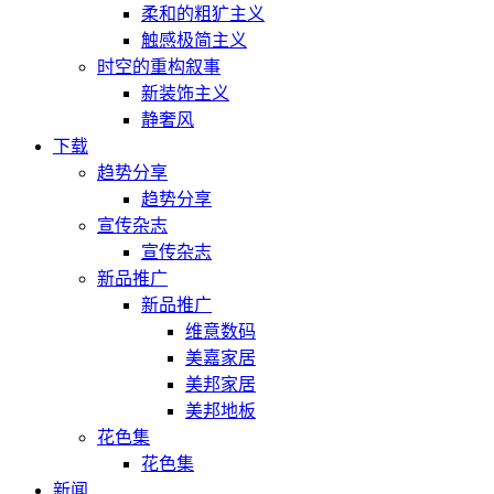
柔和的粗犷主义
触感极简主义
时空的重构叙事
新装饰主义
静奢风
下载
趋势分享
趋势分享
宣传杂志
宣传杂志
新品推广
新品推广
维意数码
美嘉家居
美邦家居
美邦地板
花色集
花色集
新闻