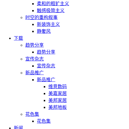
柔和的粗犷主义
触感极简主义
时空的重构叙事
新装饰主义
静奢风
下载
趋势分享
趋势分享
宣传杂志
宣传杂志
新品推广
新品推广
维意数码
美嘉家居
美邦家居
美邦地板
花色集
花色集
新闻