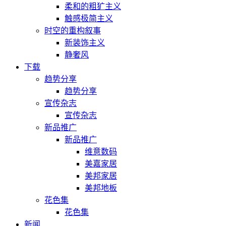
柔和的粗犷主义
触感极简主义
时空的重构叙事
新装饰主义
静奢风
下载
趋势分享
趋势分享
宣传杂志
宣传杂志
新品推广
新品推广
维意数码
美嘉家居
美邦家居
美邦地板
花色集
花色集
新闻