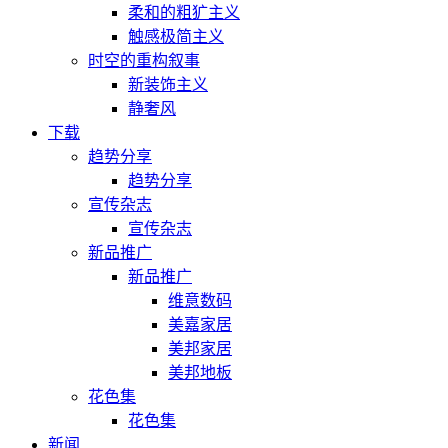
柔和的粗犷主义
触感极简主义
时空的重构叙事
新装饰主义
静奢风
下载
趋势分享
趋势分享
宣传杂志
宣传杂志
新品推广
新品推广
维意数码
美嘉家居
美邦家居
美邦地板
花色集
花色集
新闻