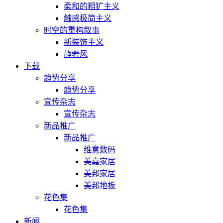
柔和的粗犷主义
触感极简主义
时空的重构叙事
新装饰主义
静奢风
下载
趋势分享
趋势分享
宣传杂志
宣传杂志
新品推广
新品推广
维意数码
美嘉家居
美邦家居
美邦地板
花色集
花色集
新闻