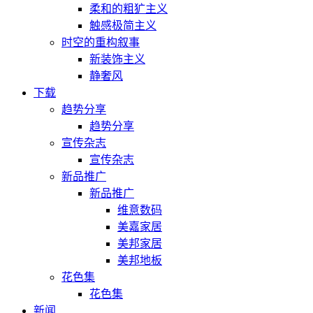
柔和的粗犷主义
触感极简主义
时空的重构叙事
新装饰主义
静奢风
下载
趋势分享
趋势分享
宣传杂志
宣传杂志
新品推广
新品推广
维意数码
美嘉家居
美邦家居
美邦地板
花色集
花色集
新闻