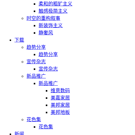
柔和的粗犷主义
触感极简主义
时空的重构叙事
新装饰主义
静奢风
下载
趋势分享
趋势分享
宣传杂志
宣传杂志
新品推广
新品推广
维意数码
美嘉家居
美邦家居
美邦地板
花色集
花色集
新闻