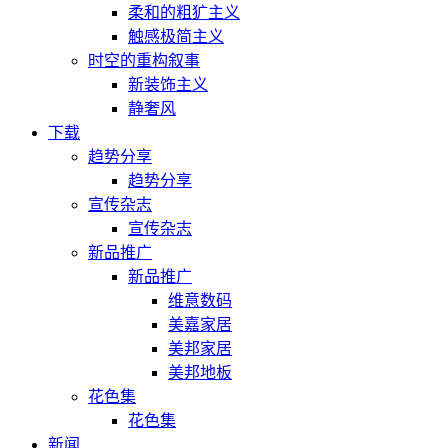
柔和的粗犷主义
触感极简主义
时空的重构叙事
新装饰主义
静奢风
下载
趋势分享
趋势分享
宣传杂志
宣传杂志
新品推广
新品推广
维意数码
美嘉家居
美邦家居
美邦地板
花色集
花色集
新闻