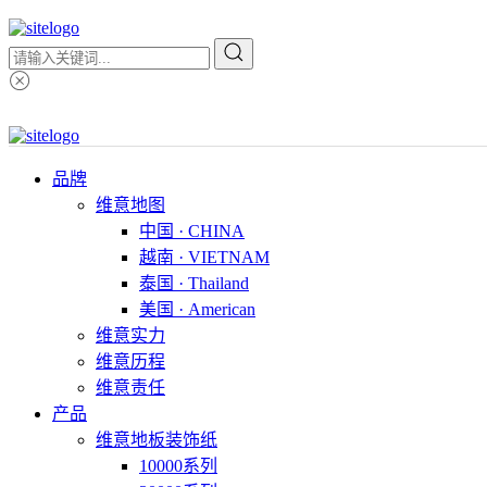
品牌
维意地图
中国 · CHINA
越南 · VIETNAM
泰国 · Thailand
美国 · American
维意实力
维意历程
维意责任
产品
维意地板装饰纸
10000系列