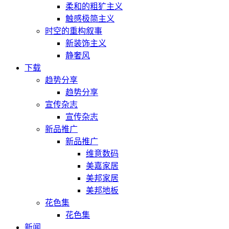
柔和的粗犷主义
触感极简主义
时空的重构叙事
新装饰主义
静奢风
下载
趋势分享
趋势分享
宣传杂志
宣传杂志
新品推广
新品推广
维意数码
美嘉家居
美邦家居
美邦地板
花色集
花色集
新闻