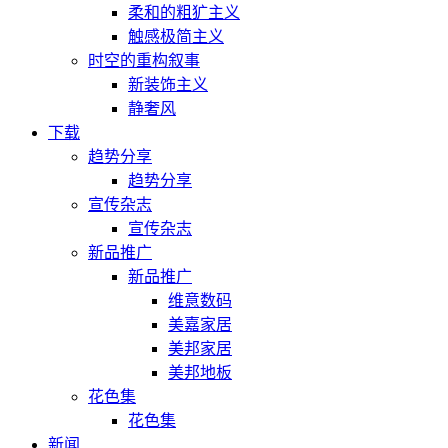
柔和的粗犷主义
触感极简主义
时空的重构叙事
新装饰主义
静奢风
下载
趋势分享
趋势分享
宣传杂志
宣传杂志
新品推广
新品推广
维意数码
美嘉家居
美邦家居
美邦地板
花色集
花色集
新闻