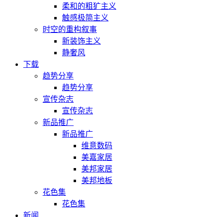
柔和的粗犷主义
触感极简主义
时空的重构叙事
新装饰主义
静奢风
下载
趋势分享
趋势分享
宣传杂志
宣传杂志
新品推广
新品推广
维意数码
美嘉家居
美邦家居
美邦地板
花色集
花色集
新闻