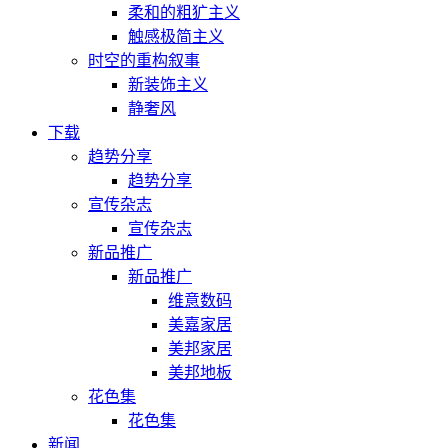
柔和的粗犷主义
触感极简主义
时空的重构叙事
新装饰主义
静奢风
下载
趋势分享
趋势分享
宣传杂志
宣传杂志
新品推广
新品推广
维意数码
美嘉家居
美邦家居
美邦地板
花色集
花色集
新闻