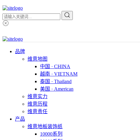
品牌
维意地图
中国 · CHINA
越南 · VIETNAM
泰国 · Thailand
美国 · American
维意实力
维意历程
维意责任
产品
维意地板装饰纸
10000系列