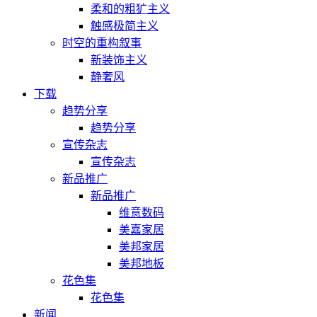
柔和的粗犷主义
触感极简主义
时空的重构叙事
新装饰主义
静奢风
下载
趋势分享
趋势分享
宣传杂志
宣传杂志
新品推广
新品推广
维意数码
美嘉家居
美邦家居
美邦地板
花色集
花色集
新闻