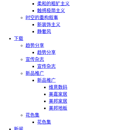
柔和的粗犷主义
触感极简主义
时空的重构叙事
新装饰主义
静奢风
下载
趋势分享
趋势分享
宣传杂志
宣传杂志
新品推广
新品推广
维意数码
美嘉家居
美邦家居
美邦地板
花色集
花色集
新闻