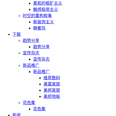
柔和的粗犷主义
触感极简主义
时空的重构叙事
新装饰主义
静奢风
下载
趋势分享
趋势分享
宣传杂志
宣传杂志
新品推广
新品推广
维意数码
美嘉家居
美邦家居
美邦地板
花色集
花色集
新闻