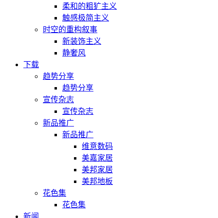
柔和的粗犷主义
触感极简主义
时空的重构叙事
新装饰主义
静奢风
下载
趋势分享
趋势分享
宣传杂志
宣传杂志
新品推广
新品推广
维意数码
美嘉家居
美邦家居
美邦地板
花色集
花色集
新闻