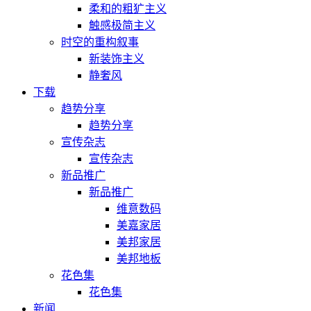
柔和的粗犷主义
触感极简主义
时空的重构叙事
新装饰主义
静奢风
下载
趋势分享
趋势分享
宣传杂志
宣传杂志
新品推广
新品推广
维意数码
美嘉家居
美邦家居
美邦地板
花色集
花色集
新闻