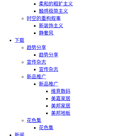
柔和的粗犷主义
触感极简主义
时空的重构叙事
新装饰主义
静奢风
下载
趋势分享
趋势分享
宣传杂志
宣传杂志
新品推广
新品推广
维意数码
美嘉家居
美邦家居
美邦地板
花色集
花色集
新闻