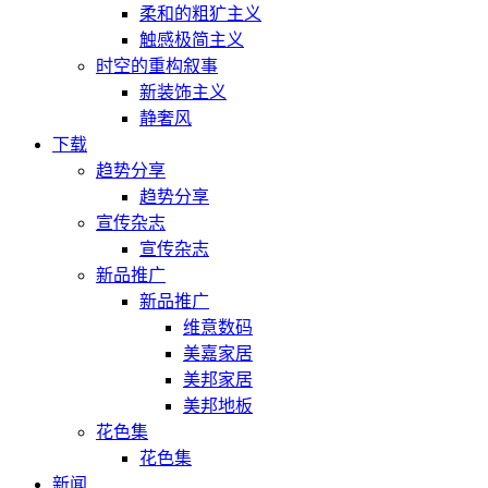
柔和的粗犷主义
触感极简主义
时空的重构叙事
新装饰主义
静奢风
下载
趋势分享
趋势分享
宣传杂志
宣传杂志
新品推广
新品推广
维意数码
美嘉家居
美邦家居
美邦地板
花色集
花色集
新闻