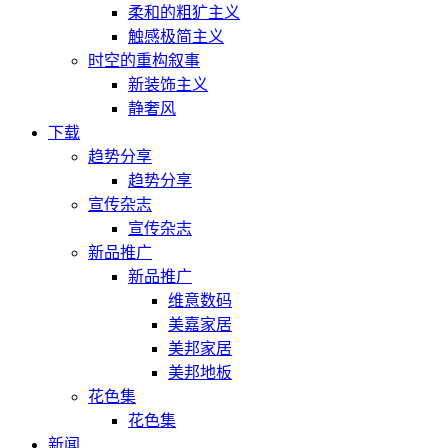
柔和的粗犷主义
触感极简主义
时空的重构叙事
新装饰主义
静奢风
下载
趋势分享
趋势分享
宣传杂志
宣传杂志
新品推广
新品推广
维意数码
美嘉家居
美邦家居
美邦地板
花色集
花色集
新闻