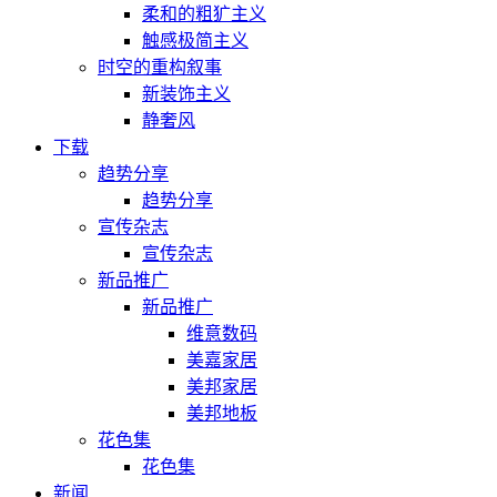
柔和的粗犷主义
触感极简主义
时空的重构叙事
新装饰主义
静奢风
下载
趋势分享
趋势分享
宣传杂志
宣传杂志
新品推广
新品推广
维意数码
美嘉家居
美邦家居
美邦地板
花色集
花色集
新闻