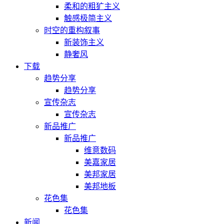
柔和的粗犷主义
触感极简主义
时空的重构叙事
新装饰主义
静奢风
下载
趋势分享
趋势分享
宣传杂志
宣传杂志
新品推广
新品推广
维意数码
美嘉家居
美邦家居
美邦地板
花色集
花色集
新闻