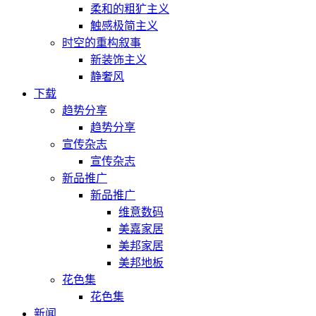
柔和的粗犷主义
触感极简主义
时空的重构叙事
新装饰主义
静奢风
下载
趋势分享
趋势分享
宣传杂志
宣传杂志
新品推广
新品推广
维意数码
美嘉家居
美邦家居
美邦地板
花色集
花色集
新闻