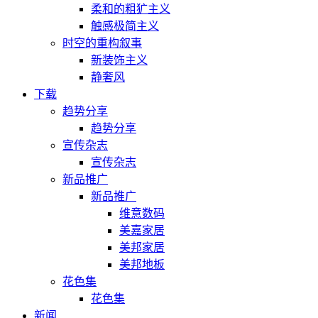
柔和的粗犷主义
触感极简主义
时空的重构叙事
新装饰主义
静奢风
下载
趋势分享
趋势分享
宣传杂志
宣传杂志
新品推广
新品推广
维意数码
美嘉家居
美邦家居
美邦地板
花色集
花色集
新闻