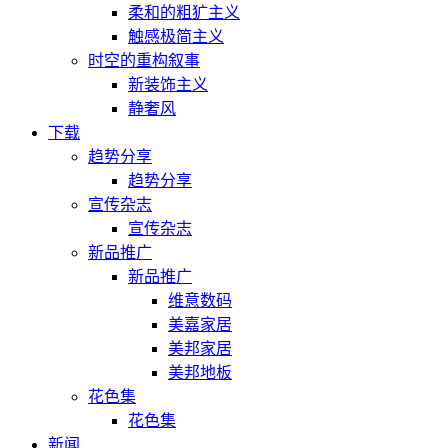
柔和的粗犷主义
触感极简主义
时空的重构叙事
新装饰主义
静奢风
下载
趋势分享
趋势分享
宣传杂志
宣传杂志
新品推广
新品推广
维意数码
美嘉家居
美邦家居
美邦地板
花色集
花色集
新闻