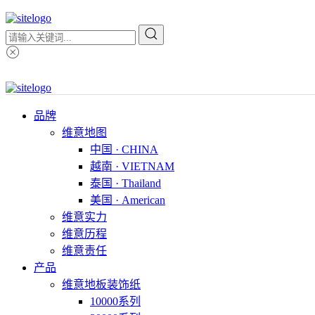
品牌
维意地图
中国 · CHINA
越南 · VIETNAM
泰国 · Thailand
美国 · American
维意实力
维意历程
维意责任
产品
维意地板装饰纸
10000系列