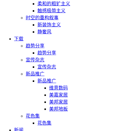
柔和的粗犷主义
触感极简主义
时空的重构叙事
新装饰主义
静奢风
下载
趋势分享
趋势分享
宣传杂志
宣传杂志
新品推广
新品推广
维意数码
美嘉家居
美邦家居
美邦地板
花色集
花色集
新闻