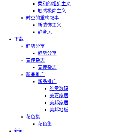
柔和的粗犷主义
触感极简主义
时空的重构叙事
新装饰主义
静奢风
下载
趋势分享
趋势分享
宣传杂志
宣传杂志
新品推广
新品推广
维意数码
美嘉家居
美邦家居
美邦地板
花色集
花色集
新闻