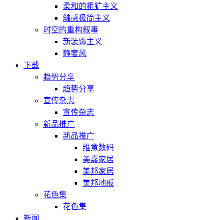
柔和的粗犷主义
触感极简主义
时空的重构叙事
新装饰主义
静奢风
下载
趋势分享
趋势分享
宣传杂志
宣传杂志
新品推广
新品推广
维意数码
美嘉家居
美邦家居
美邦地板
花色集
花色集
新闻