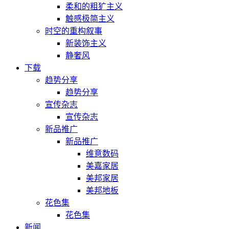
柔和的粗犷主义
触感极简主义
时空的重构叙事
新装饰主义
静奢风
下载
趋势分享
趋势分享
宣传杂志
宣传杂志
新品推广
新品推广
维意数码
美嘉家居
美邦家居
美邦地板
花色集
花色集
新闻