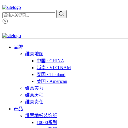
品牌
维意地图
中国 · CHINA
越南 · VIETNAM
泰国 · Thailand
美国 · American
维意实力
维意历程
维意责任
产品
维意地板装饰纸
10000系列