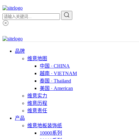
品牌
维意地图
中国 · CHINA
越南 · VIETNAM
泰国 · Thailand
美国 · American
维意实力
维意历程
维意责任
产品
维意地板装饰纸
10000系列