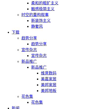
柔和的粗犷主义
触感极简主义
时空的重构叙事
新装饰主义
静奢风
下载
趋势分享
趋势分享
宣传杂志
宣传杂志
新品推广
新品推广
维意数码
美嘉家居
美邦家居
美邦地板
花色集
花色集
新闻