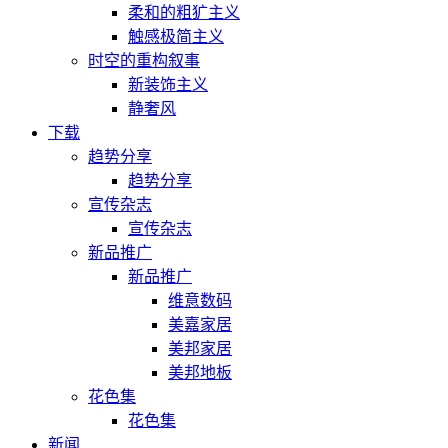
柔和的粗犷主义
触感极简主义
时空的重构叙事
新装饰主义
静奢风
下载
趋势分享
趋势分享
宣传杂志
宣传杂志
新品推广
新品推广
维意数码
美嘉家居
美邦家居
美邦地板
花色集
花色集
新闻