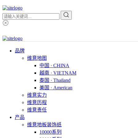
品牌
维意地图
中国 · CHINA
越南 · VIETNAM
泰国 · Thailand
美国 · American
维意实力
维意历程
维意责任
产品
维意地板装饰纸
10000系列