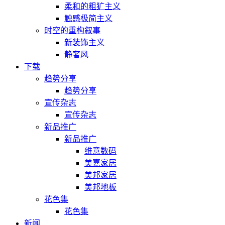
柔和的粗犷主义
触感极简主义
时空的重构叙事
新装饰主义
静奢风
下载
趋势分享
趋势分享
宣传杂志
宣传杂志
新品推广
新品推广
维意数码
美嘉家居
美邦家居
美邦地板
花色集
花色集
新闻