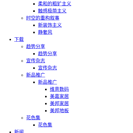
柔和的粗犷主义
触感极简主义
时空的重构叙事
新装饰主义
静奢风
下载
趋势分享
趋势分享
宣传杂志
宣传杂志
新品推广
新品推广
维意数码
美嘉家居
美邦家居
美邦地板
花色集
花色集
新闻