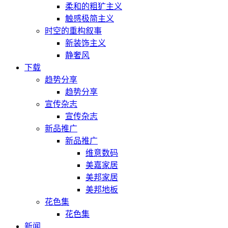
柔和的粗犷主义
触感极简主义
时空的重构叙事
新装饰主义
静奢风
下载
趋势分享
趋势分享
宣传杂志
宣传杂志
新品推广
新品推广
维意数码
美嘉家居
美邦家居
美邦地板
花色集
花色集
新闻