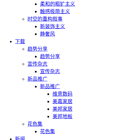
柔和的粗犷主义
触感极简主义
时空的重构叙事
新装饰主义
静奢风
下载
趋势分享
趋势分享
宣传杂志
宣传杂志
新品推广
新品推广
维意数码
美嘉家居
美邦家居
美邦地板
花色集
花色集
新闻