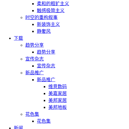
柔和的粗犷主义
触感极简主义
时空的重构叙事
新装饰主义
静奢风
下载
趋势分享
趋势分享
宣传杂志
宣传杂志
新品推广
新品推广
维意数码
美嘉家居
美邦家居
美邦地板
花色集
花色集
新闻