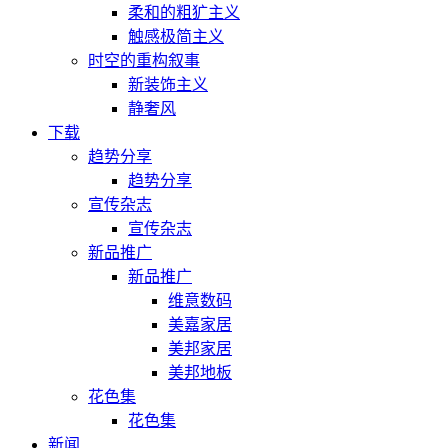
柔和的粗犷主义
触感极简主义
时空的重构叙事
新装饰主义
静奢风
下载
趋势分享
趋势分享
宣传杂志
宣传杂志
新品推广
新品推广
维意数码
美嘉家居
美邦家居
美邦地板
花色集
花色集
新闻