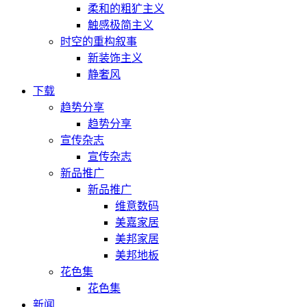
柔和的粗犷主义
触感极简主义
时空的重构叙事
新装饰主义
静奢风
下载
趋势分享
趋势分享
宣传杂志
宣传杂志
新品推广
新品推广
维意数码
美嘉家居
美邦家居
美邦地板
花色集
花色集
新闻