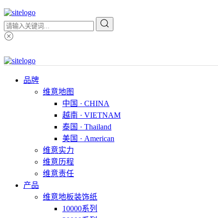
品牌
维意地图
中国 · CHINA
越南 · VIETNAM
泰国 · Thailand
美国 · American
维意实力
维意历程
维意责任
产品
维意地板装饰纸
10000系列