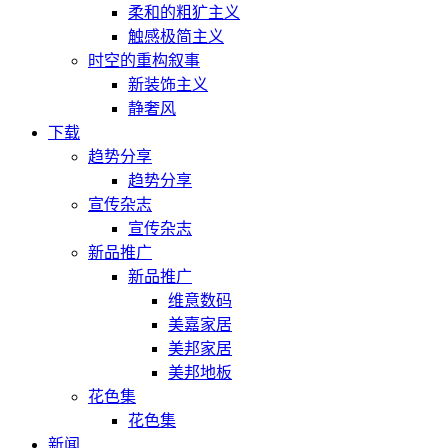
柔和的粗犷主义
触感极简主义
时空的重构叙事
新装饰主义
静奢风
下载
趋势分享
趋势分享
宣传杂志
宣传杂志
新品推广
新品推广
维意数码
美嘉家居
美邦家居
美邦地板
花色集
花色集
新闻