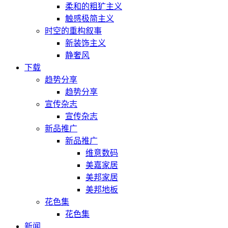
柔和的粗犷主义
触感极简主义
时空的重构叙事
新装饰主义
静奢风
下载
趋势分享
趋势分享
宣传杂志
宣传杂志
新品推广
新品推广
维意数码
美嘉家居
美邦家居
美邦地板
花色集
花色集
新闻