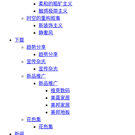
柔和的粗犷主义
触感极简主义
时空的重构叙事
新装饰主义
静奢风
下载
趋势分享
趋势分享
宣传杂志
宣传杂志
新品推广
新品推广
维意数码
美嘉家居
美邦家居
美邦地板
花色集
花色集
新闻